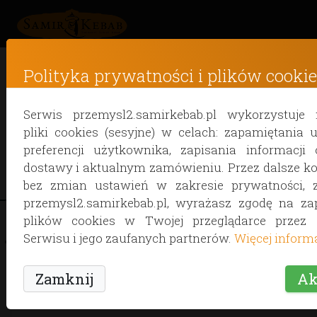
Polityka prywatności i plików cookie
Menu
Serwis przemysl2.samirkebab.pl wykorzystuje 
pliki cookies (sesyjne) w celach: zapamiętania 
Przed złożeniem zamówienia spra
preferencji użytkownika, zapisania informacji 
dostawy i aktualnym zamówieniu. Przez dalsze ko
dowozimy jedzenie w twojej oko
bez zmian ustawień w zakresie prywatności, 
przemysl2.samirkebab.pl, wyrażasz zgodę na za
plików cookies w Twojej przeglądarce przez 
Serwisu i jego zaufanych partnerów.
Więcej informac
ZESTAWY
KEBABY
BOX POSY
Zamknij
Ak